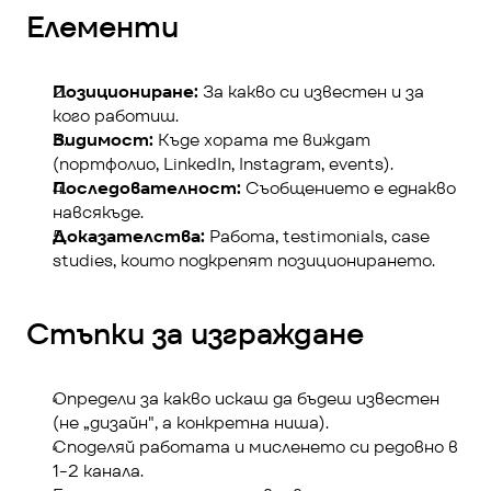
Елементи
Позициониране:
 За какво си известен и за 
кого работиш.
Видимост:
 Къде хората те виждат 
(портфолио, LinkedIn, Instagram, events).
Последователност:
 Съобщението е еднакво 
навсякъде.
Доказателства:
 Работа, testimonials, case 
studies, които подкрепят позиционирането.
Стъпки за изграждане
Определи за какво искаш да бъдеш известен 
(не „дизайн", а конкретна ниша).
Споделяй работата и мисленето си редовно в 
1-2 канала.