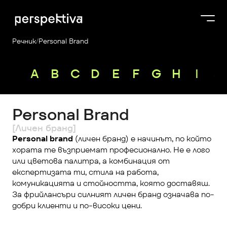
Речник
/
Personal Brand
Курсове
A
B
C
D
E
F
G
H
I
J
Продукти
Платформа
Personal Brand
Блог
[Личен бранд]
За нас
Personal brand
 (личен бранд) е начинът, по който 
хората те възприемат професионално. Не е лого 
Perspektiva Plus
или цветова палитра, а комбинация от 
експертизата ти, стила на работа, 
комуникацията и стойността, която доставяш. 
За фрийлансъри силният личен бранд означава по-
добри клиенти и по-високи цени.