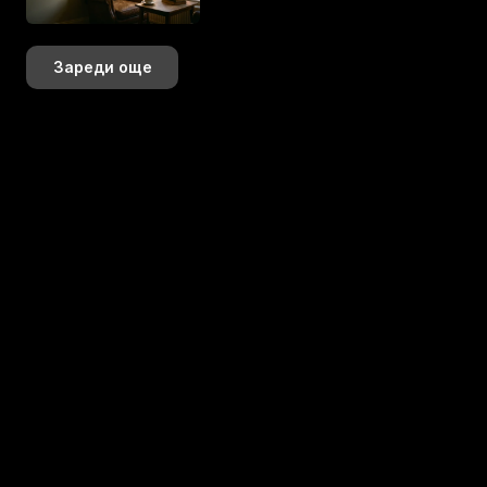
Зареди още
+359 883 392 314
+359 888 799 393
hi@perspektiva.design
Последвай ни онлайн!
K+
+
+
K+
Присъедини се към най-