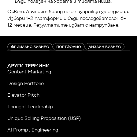
Бъди полезен на хората в твоята ниша.
Съвет: Личният бранд не се изгражда за седмица. 
Избери 1-2 платформи и бъди последователен 6-
12 месеца. Резултатите идват с натрупване.
ФРИЙЛАНС БИЗНЕС
ПОРТФОЛИО
ДИЗАЙН БИЗНЕС
ДРУГИ ТЕРМИНИ
Content Marketing
Design Portfolio
Elevator Pitch
Thought Leadership
Unique Selling Proposition (USP)
AI Prompt Engineering