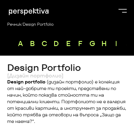
Речник
/
Design Portfolio
Курсове
A
B
C
D
E
F
G
H
I
J
Продукти
Платформа
Design Portfolio
Блог
[Дизайн портфолио]
За нас
Design portfolio
 (дизайн портфолио) е колекция 
от най-добрите ти проекти, представени по 
Perspektiva Plus
начин, който показва стойността ти на 
потенциални клиенти. Портфолиото не е галерия 
от красиви картинки, а инструмент за продажби, 
който трябва да отговори на въпроса „Защо да 
те наема?".