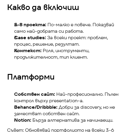
Какво да включиш
5-8 проекта:
 По-малко е повече. Показвай 
само най-добрата си работа.
Case studies:
 За всеки проект: проблем, 
процес, решение, резултат.
Контекст:
 Роля, инструменти, 
продължителност, тип клиент.
Платформи
Собствен сайт:
 Най-професионално. Пълен 
контрол върху presentation-а.
Behance/Dribbble:
 Добри за discovery, но не 
заместват собствен сайт.
Notion:
 Бърза алтернатива за начинаещи.
Съвет: Обновявай портфолиото на всеки 3-6 