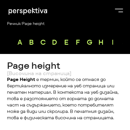
Речник
/
Page height
Курсове
A
B
C
D
E
F
G
H
I
J
Продукти
Платформа
Page height
Блог
[Височина на страница]
За нас
Page Height
 е термин, който се отнася до 
вертикалното измерение на уеб страница или 
Perspektiva Plus
печатен материал. В контекста на уеб дизайна, 
това е разстоянието от горната до долната 
част на съдържанието, което потребителят 
може да види или скролира. В печатния дизайн, 
това е физическата височина на страницата.