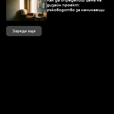
Как да определиш цена на
дизайн проект:
ръководство за начинаещи
Зареди още
+359 883 392 314
+359 888 799 393
hi@perspektiva.design
Последвай ни онлайн!
K+
+
+
K+