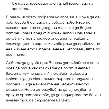
Създава професионален и завършен вид на 
проекта.
В реалния свят, добрата композиция може да се 
наблюдава в дизайна на уебсайтове, където 
елементите са подредени така, че да водят 
потребителя през съдържанието. В печатния 
дизайн, като например списания и плакати, 
композицията играе ключова роля за привличане 
на вниманието и предаване на информацията по 
ясен начин.
Съвети за дизайнери: Винаги започвайте с ясна 
идея за това какво искате да постигнете с 
вашата композиция. Използвайте скици и 
макети, за да експериментирате с различни 
подредби и да намерите най-ефективното 
решение. Не се страхувайте да използвате 
празно пространство, за да подчертаете важни 
елементи и да създадете баланс.