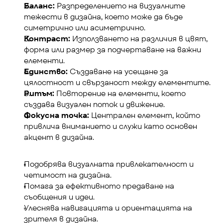
Баланс:
 Разпределението на визуалните 
тежести в дизайна, което може да бъде 
симетрично или асиметрично.
Контраст:
 Използването на различия в цвят, 
форма или размер за подчертаване на важни 
елементи.
Единство:
 Създаване на усещане за 
цялостност и свързаност между елементите.
Ритъм:
 Повторение на елементи, което 
създава визуален поток и движение.
Фокусна точка:
 Централен елемент, който 
привлича вниманието и служи като основен 
акцент в дизайна.
Подобрява визуалната привлекателност и 
четимост на дизайна.
Помага за ефективното предаване на 
съобщения и идеи.
Улеснява навигацията и ориентацията на 
зрителя в дизайна.