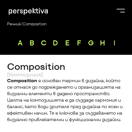
Речник
/
Composition
Курсове
A
B
C
D
E
F
G
H
I
J
Продукти
Платформа
Composition
Блог
[Композиция]
За нас
Composition
 е основен термин в дизайна, който 
се отнася до подреждането и организацията на 
Perspektiva Plus
визуални елементи в дадено пространство. 
Целта на композицията е да създаде хармония и 
баланс, като води зрителя през дизайна по ясен и 
ефективен начин. Тя е ключова за създаването на 
визуално привлекателни и функционални дизайни.