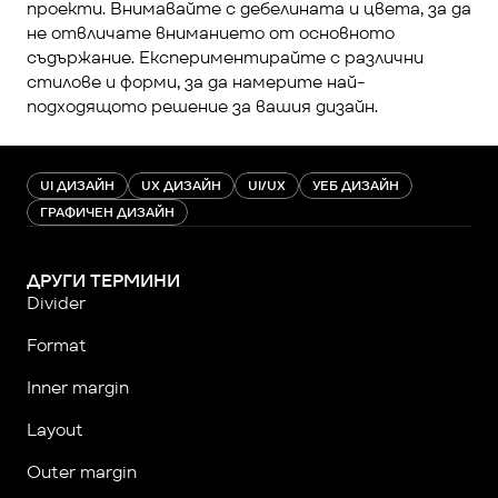
проекти. Внимавайте с дебелината и цвета, за да 
не отвличате вниманието от основното 
съдържание. Експериментирайте с различни 
стилове и форми, за да намерите най-
подходящото решение за вашия дизайн.
UI ДИЗАЙН
UX ДИЗАЙН
UI/UX
УЕБ ДИЗАЙН
ГРАФИЧЕН ДИЗАЙН
ДРУГИ ТЕРМИНИ
Divider
Format
Inner margin
Layout
Оuter margin