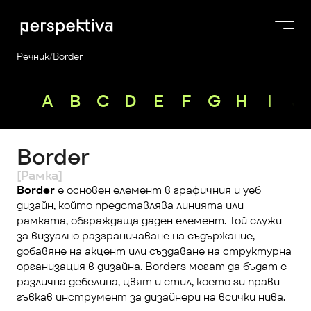
Речник
/
Border
Курсове
A
B
C
D
E
F
G
H
I
J
Продукти
Платформа
Border
Блог
[Рамка]
За нас
Border
 е основен елемент в графичния и уеб 
дизайн, който представлява линията или 
Perspektiva Plus
рамката, обграждаща даден елемент. Той служи 
за визуално разграничаване на съдържание, 
добавяне на акцент или създаване на структурна 
организация в дизайна. Borders могат да бъдат с 
различна дебелина, цвят и стил, което ги прави 
гъвкав инструмент за дизайнери на всички нива.