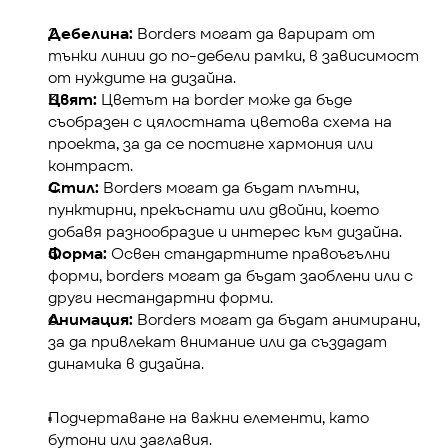
Дебелина:
 Borders могат да варират от 
тънки линии до по-дебели рамки, в зависимост 
от нуждите на дизайна.
Цвят:
 Цветът на border може да бъде 
съобразен с цялостната цветова схема на 
проекта, за да се постигне хармония или 
контраст.
Стил:
 Borders могат да бъдат плътни, 
пунктирни, прекъснати или двойни, което 
добавя разнообразие и интерес към дизайна.
Форма:
 Освен стандартните правоъгълни 
форми, borders могат да бъдат заоблени или с 
други нестандартни форми.
Анимация:
 Borders могат да бъдат анимирани, 
за да привлекат внимание или да създадат 
динамика в дизайна.
Подчертаване на важни елементи, като 
бутони или заглавия.