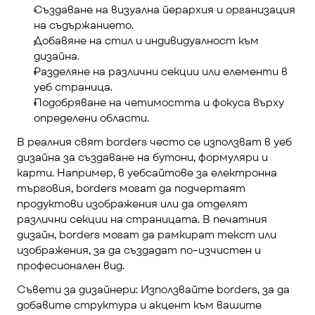
Създаване на визуална йерархия и организация 
на съдържанието.
Добавяне на стил и индивидуалност към 
дизайна.
Разделяне на различни секции или елементи в 
уеб страница.
Подобряване на четимостта и фокуса върху 
определени области.
В реалния свят borders често се използват в уеб 
дизайна за създаване на бутони, формуляри и 
карти. Например, в уебсайтове за електронна 
търговия, borders могат да подчертаят 
продуктови изображения или да отделят 
различни секции на страницата. В печатния 
дизайн, borders могат да рамкират текст или 
изображения, за да създадат по-изчистен и 
професионален вид.
Съвети за дизайнери: Използвайте borders, за да 
добавите структура и акцент към вашите 