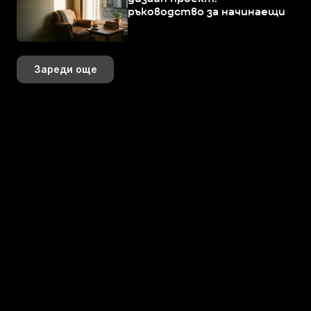
ръководство за начинаещи
Зареди още
+359 883 392 314
+359 888 799 393
hi@perspektiva.design
Последвай ни онлайн!
K+
+
+
K+