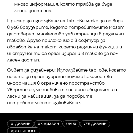
много информация, която трябва да бъде 
лесно достъпна.
Пример за използване на tab-ове може да се види 
в уеб браузърите, където потребителите могат 
да отварят множество уеб страници в различни 
табове. Друго приложение е в софтуер за 
обработка на текст, където различни функции и 
инструменти са организирани в табове за по-
лесен достъп.
Съвет за дизайнери: Използвайте tab-ове, когато 
искате да организирате голямо количество 
информация в ограничено пространство. 
Уверете се, че табовете са ясно обозначени и 
лесни за навигация, за да подобрите 
потребителското изживяване.
UI ДИЗАЙН
UX ДИЗАЙН
UI/UX
УЕБ ДИЗАЙН
ДОСТЪПНОСТ