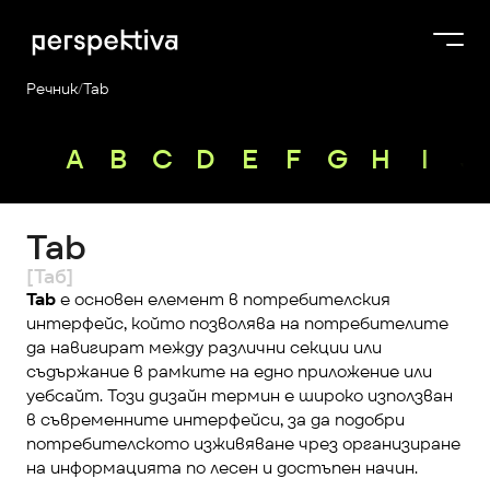
Речник
/
Tab
Курсове
A
B
C
D
E
F
G
H
I
J
Продукти
Платформа
Tab
Блог
[Таб]
За нас
Tab
 е основен елемент в потребителския 
интерфейс, който позволява на потребителите 
Perspektiva Plus
да навигират между различни секции или 
съдържание в рамките на едно приложение или 
уебсайт. Този дизайн термин е широко използван 
в съвременните интерфейси, за да подобри 
потребителското изживяване чрез организиране 
на информацията по лесен и достъпен начин.