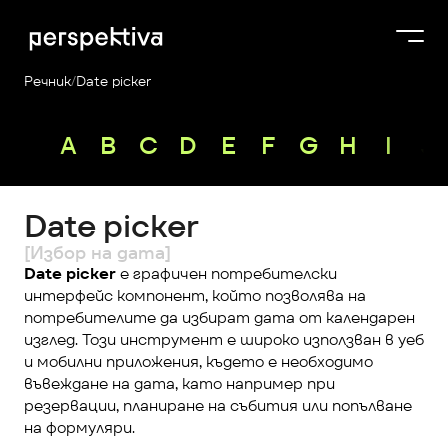
Речник
/
Date picker
Курсове
A
B
C
D
E
F
G
H
I
J
Продукти
Платформа
Date picker
Блог
[Избор на дата]
За нас
Date picker
 е графичен потребителски 
интерфейс компонент, който позволява на 
Perspektiva Plus
потребителите да избират дата от календарен 
изглед. Този инструмент е широко използван в уеб 
и мобилни приложения, където е необходимо 
въвеждане на дата, като например при 
резервации, планиране на събития или попълване 
на формуляри.