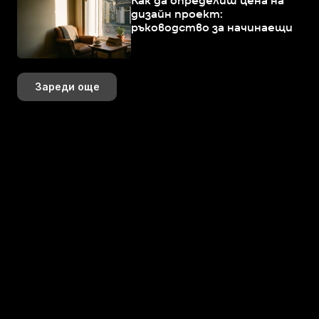
Как да определиш цена на
дизайн проект:
ръководство за начинаещи
Зареди още
+359 883 392 314
+359 888 799 393
hi@perspektiva.design
Последвай ни онлайн!
K+
+
+
K+