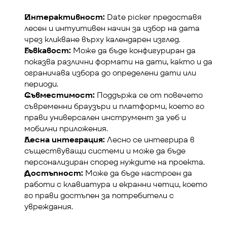
Интерактивност:
 Date picker предоставя 
лесен и интуитивен начин за избор на дата 
чрез кликване върху календарен изглед.
Гъвкавост:
 Може да бъде конфигуриран да 
показва различни формати на дати, както и да 
ограничава избора до определени дати или 
периоди.
Съвместимост:
 Поддържа се от повечето 
съвременни браузъри и платформи, което го 
прави универсален инструмент за уеб и 
мобилни приложения.
Лесна интеграция:
 Лесно се интегрира в 
съществуващи системи и може да бъде 
персонализиран според нуждите на проекта.
Достъпност:
 Може да бъде настроен да 
работи с клавиатура и екранни четци, което 
го прави достъпен за потребители с 
увреждания.