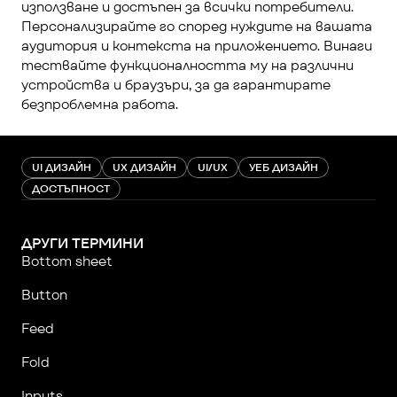
използване и достъпен за всички потребители. 
Персонализирайте го според нуждите на вашата 
аудитория и контекста на приложението. Винаги 
тествайте функционалността му на различни 
устройства и браузъри, за да гарантирате 
безпроблемна работа.
UI ДИЗАЙН
UX ДИЗАЙН
UI/UX
УЕБ ДИЗАЙН
ДОСТЪПНОСТ
ДРУГИ ТЕРМИНИ
Bottom sheet
Button
Feed
Fold
Inputs