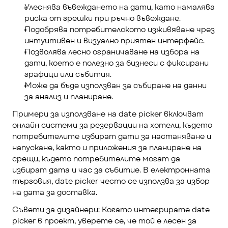
Улеснява въвеждането на дати, като намалява 
риска от грешки при ръчно въвеждане.
Подобрява потребителското изживяване чрез 
интуитивен и визуално приятен интерфейс.
Позволява лесно ограничаване на избора на 
дати, което е полезно за бизнеси с фиксирани 
графици или събития.
Може да бъде използван за събиране на данни 
за анализ и планиране.
Примери за използване на date picker включват 
онлайн системи за резервации на хотели, където 
потребителите избират дати за настаняване и 
напускане, както и приложения за планиране на 
срещи, където потребителите могат да 
избират дата и час за събитие. В електронната 
търговия, date picker често се използва за избор 
на дата за доставка.
Съвети за дизайнери: Когато интегрирате date 
picker в проект, уверете се, че той е лесен за 