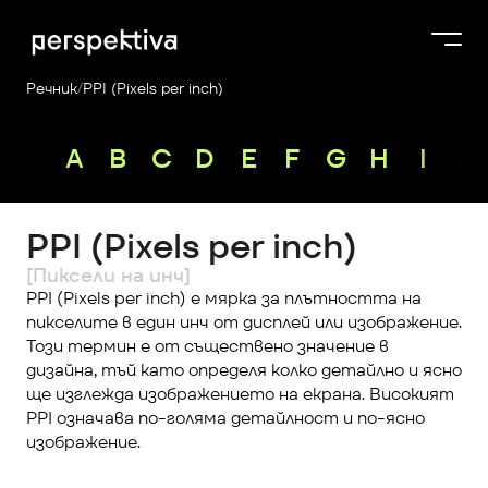
Речник
/
PPI (Pixels per inch)
Курсове
A
B
C
D
E
F
G
H
I
J
Продукти
Платформа
PPI (Pixels per inch)
Блог
[Пиксели на инч]
За нас
PPI (Pixels per inch) е мярка за плътността на 
пикселите в един инч от дисплей или изображение. 
Perspektiva Plus
Този термин е от съществено значение в 
дизайна, тъй като определя колко детайлно и ясно 
ще изглежда изображението на екрана. Високият 
PPI означава по-голяма детайлност и по-ясно 
изображение.