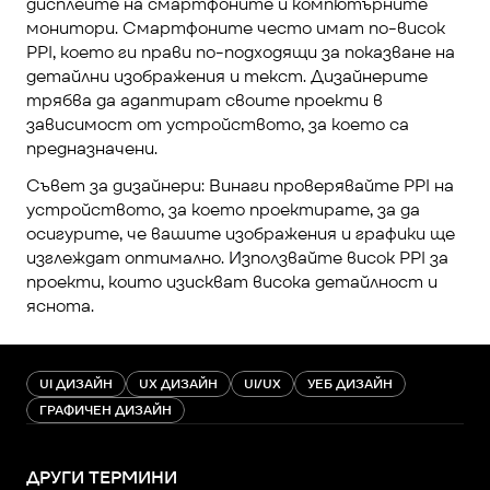
дисплеите на смартфоните и компютърните 
монитори. Смартфоните често имат по-висок 
PPI, което ги прави по-подходящи за показване на 
детайлни изображения и текст. Дизайнерите 
трябва да адаптират своите проекти в 
зависимост от устройството, за което са 
предназначени.
Съвет за дизайнери: Винаги проверявайте PPI на 
устройството, за което проектирате, за да 
осигурите, че вашите изображения и графики ще 
изглеждат оптимално. Използвайте висок PPI за 
проекти, които изискват висока детайлност и 
яснота.
UI ДИЗАЙН
UX ДИЗАЙН
UI/UX
УЕБ ДИЗАЙН
ГРАФИЧЕН ДИЗАЙН
ДРУГИ ТЕРМИНИ