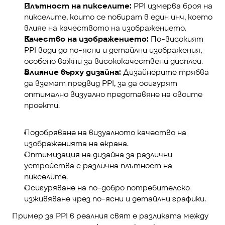
Плътност на пикселите:
 PPI измерва броя на 
пикселите, които се побират в един инч, което 
влияе на качеството на изображението.
Качество на изображението:
 По-високият 
PPI води до по-ясни и детайлни изображения, 
особено важни за висококачествени дисплеи.
Влияние върху дизайна:
 Дизайнерите трябва 
да вземат предвид PPI, за да осигурят 
оптимално визуално представяне на своите 
проекти.
Подобряване на визуалното качество на 
изображенията на екрана.
Оптимизация на дизайна за различни 
устройства с различна плътност на 
пикселите.
Осигуряване на по-добро потребителско 
изживяване чрез по-ясни и детайлни графики.
Пример за PPI в реалния свят е разликата между 