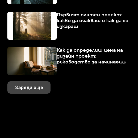
Първият платен проект:
какво да очакваш и как да го
изкараш
Как да определиш цена на
дизайн проект:
ръководство за начинаещи
Зареди още
+359 883 392 314
+359 888 799 393