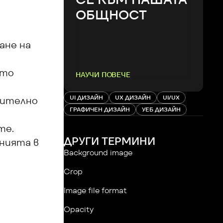
ОБЩНОСТ
не на 
то 
НАУЧИ ПОВЕЧЕ
UI ДИЗАЙН
UX ДИЗАЙН
UI/UX
чително 
ГРАФИЧЕН ДИЗАЙН
УЕБ ДИЗАЙН
те.
ДРУГИ ТЕРМИНИ
ията в 
Background image
Crop
Image file format
Opacity