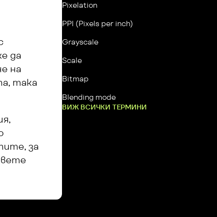
Pixelation
PPI (Pixels per inch)
 
Grayscale
е да 
Scale
е на 
Bitmap
а, така 
Blending mode
ВИЖ ВСИЧКИ ТЕРМИНИ
я, 
 
ите, за 
вете 