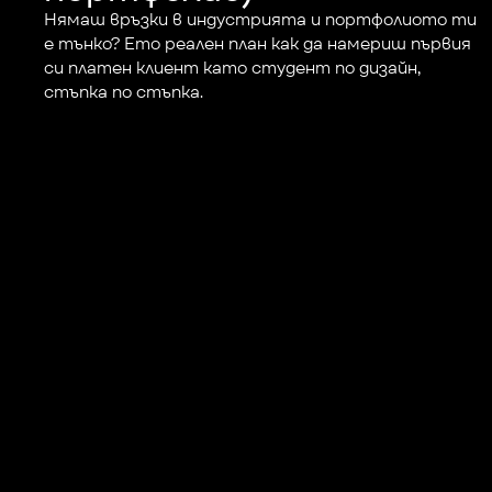
Нямаш връзки в индустрията и портфолиото ти 
е тънко? Ето реален план как да намериш първия 
си платен клиент като студент по дизайн, 
стъпка по стъпка.
+359 883 392 314
+359 888 799 393
hi@perspektiva.desi