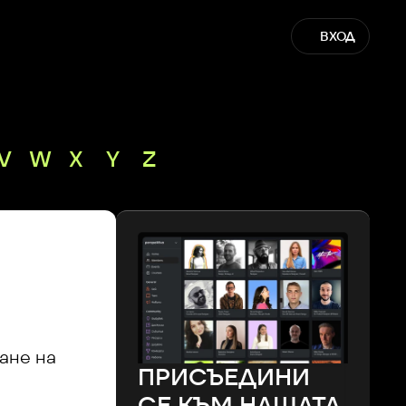
ВХОД
V
W
X
Y
Z
не на 
ПРИСЪЕДИНИ
СЕ КЪМ НАШАТА