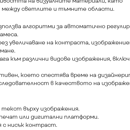
ивостта на визуалните материали, като 
 между светлите и тъмните области.
използва алгоритми за автоматично регулира
амеса.
рез увеличаване на контраста, изображение
емане.
лага към различни видове изображения, вклю
ктивен, което спестява време на дизайнери
оследователност в качеството на изображен
 текст върху изображения.
 печат или дигитални платформи.
я с нисък контраст.