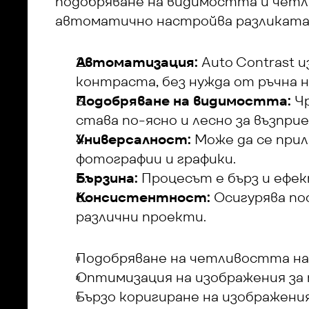
подобряване на видимостта и четл
автоматично настройва разликата
Автоматизация:
 Auto Contrast 
контраста, без нужда от ръчна н
Подобряване на видимостта:
 Ч
става по-ясно и лесно за възпри
Универсалност:
 Може да се при
фотографии и графики.
Бързина:
 Процесът е бърз и ефе
Консистентност:
 Осигурява п
различни проекти.
Подобряване на четливостта на
Оптимизация на изображения за
Бързо коригиране на изображени