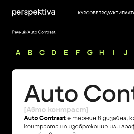
КУРСОВЕ
ПРОДУКТИ
ПЛАТ
Речник
/
Auto Contrast
A
B
C
D
E
F
G
H
I
J
Auto Con
[Авто контраст]
Auto Contrast
 е термин в дизайна, 
контраста на изображение или графи