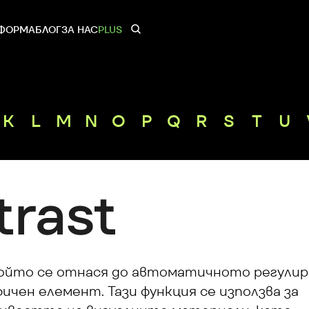
ФОРМА
БЛОГ
ЗА НАС
PLUS
K
L
M
N
O
P
Q
R
S
T
U
trast
който се отнася до автоматичното регулира
чен елемент. Тази функция се използва за 