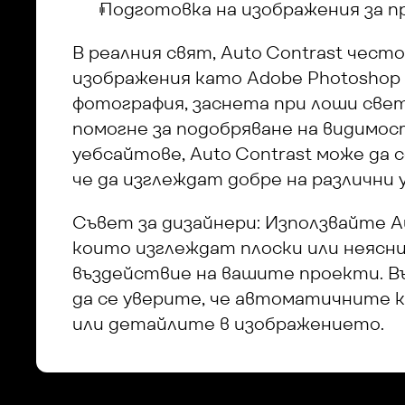
Подготовка на изображения за п
В реалния свят, Auto Contrast често
изображения като Adobe Photoshop 
фотография, заснета при лоши светл
помогне за подобряване на видимос
уебсайтове, Auto Contrast може да 
че да изглеждат добре на различни 
Съвет за дизайнери: Използвайте Au
които изглеждат плоски или неясни.
въздействие на вашите проекти. Въ
да се уверите, че автоматичните к
или детайлите в изображението.