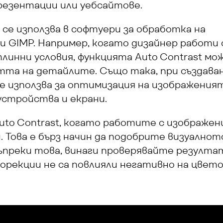
резентации или уебсайтове.
 се използва в софтуери за обработка на 
и GIMP. Например, когато дизайнер работи с
инни условия, функцията Auto Contrast мож
тта на детайлите. Също така, при създаван
се използва за оптимизация на изображеният
устройства и екрани.
to Contrast, когато работите с изображени
 Това е бърз начин да подобрите визуалното
преки това, винаги проверявайте резултат
орекции не са повлияли негативно на цвето