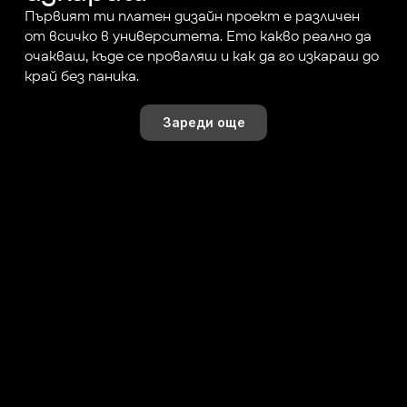
Първият ти платен дизайн проект е различен 
от всичко в университета. Ето какво реално да 
очакваш, къде се проваляш и как да го изкараш до 
край без паника.
Зареди още
Последвай ни онлайн!
gn
K+
+
+
K