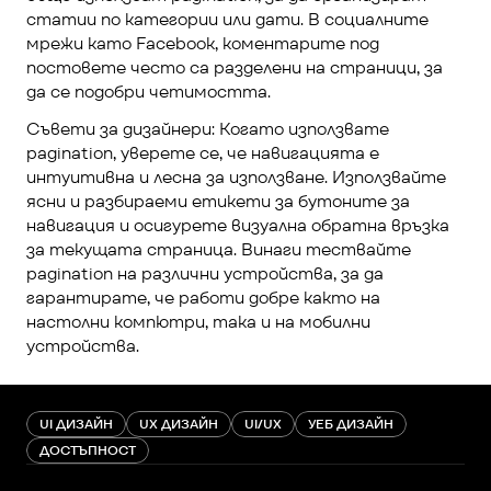
статии по категории или дати. В социалните 
мрежи като Facebook, коментарите под 
постовете често са разделени на страници, за 
да се подобри четимостта.
Съвети за дизайнери: Когато използвате 
pagination, уверете се, че навигацията е 
интуитивна и лесна за използване. Използвайте 
ясни и разбираеми етикети за бутоните за 
навигация и осигурете визуална обратна връзка 
за текущата страница. Винаги тествайте 
pagination на различни устройства, за да 
гарантирате, че работи добре както на 
настолни компютри, така и на мобилни 
устройства.
UI ДИЗАЙН
UX ДИЗАЙН
UI/UX
УЕБ ДИЗАЙН
ДОСТЪПНОСТ