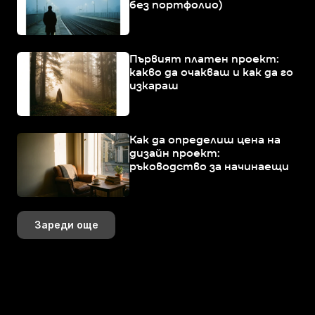
без портфолио)
Първият платен проект:
какво да очакваш и как да го
изкараш
Как да определиш цена на
дизайн проект:
ръководство за начинаещи
Зареди още
+359 883 392 314