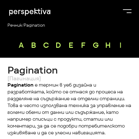
Речник
/
Pagination
Курсове
A
B
C
D
E
F
G
H
I
J
Продукти
Платформа
Pagination
Блог
[Пагинация]
За нас
Pagination
 е термин в уеб дизайна и 
разработката, който се отнася до процеса на 
Perspektiva Plus
разделяне на съдържание на отделни страници. 
Това е често използвана техника за управление на 
големи обеми от данни или съдържание, като 
например списъци с продукти, статии или 
коментари, за да се подобри потребителското 
изживяване и да се улесни навигацията.