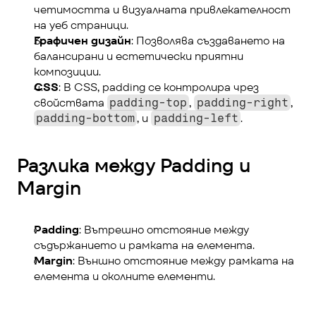
четимостта и визуалната привлекателност 
на уеб страници.
Графичен дизайн
: Позволява създаването на 
балансирани и естетически приятни 
композиции.
CSS
: В CSS, padding се контролира чрез 
свойствата 
, 
, 
padding-top
padding-right
, и 
.
padding-bottom
padding-left
Разлика между Padding и 
Margin
Padding
: Вътрешно отстояние между 
съдържанието и рамката на елемента.
Margin
: Външно отстояние между рамката на 
елемента и околните елементи.