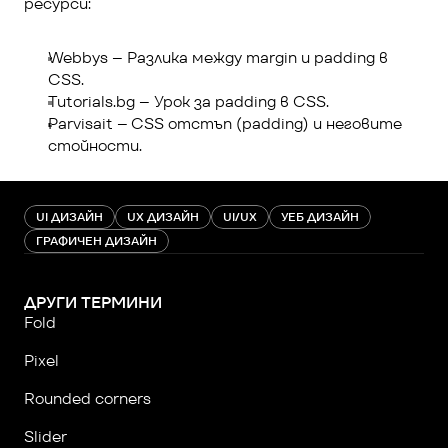
ресурси:
Webbys
 – Разлика между margin и padding в 
CSS.
Tutorials.bg
 – Урок за padding в CSS.
Parvisait
 – CSS отстъп (padding) и неговите 
стойности.
UI ДИЗАЙН
UX ДИЗАЙН
UI/UX
УЕБ ДИЗАЙН
ГРАФИЧЕН ДИЗАЙН
ДРУГИ ТЕРМИНИ
Fold
Pixel
Rounded corners
Slider