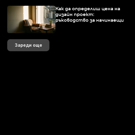
Как да определиш цена на
дизайн проект:
ръководство за начинаещи
Зареди още
+359 883 392 314
+359 888 799 393
hi@perspektiva.design
Последвай ни онлайн!
K+
+