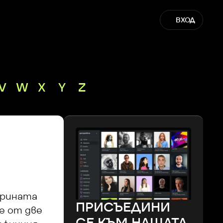
ВХОД
V
W
X
Y
Z
рината 
ПРИСЪЕДИНИ
 от две 
СЕ КЪМ НАШАТА