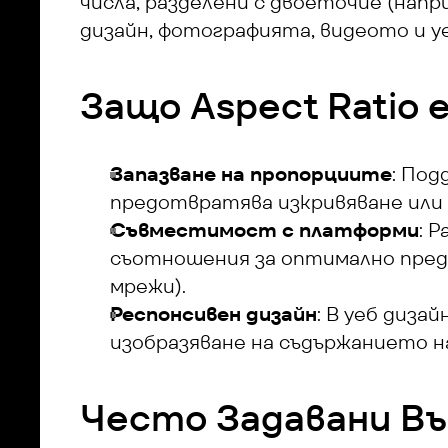
числа, разделени с двоеточие (напри
дизайн, фотографията, видеото и уе
Защо Aspect Ratio 
Запазване на пропорциите
: По
предотвратява изкривяване или 
Съвместимост с платформи
: 
съотношения за оптимално предста
мрежи).
Респонсивен дизайн
: В уеб диза
изобразяване на съдържанието н
Често Задавани В