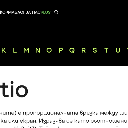
ФОРМА
БЛОГ
ЗА НАС
PLUS
K
L
M
N
O
P
Q
R
S
T
U
tio
ните) е пропорционалната връзка между ши
ка или екран. Изразява се като съотношение