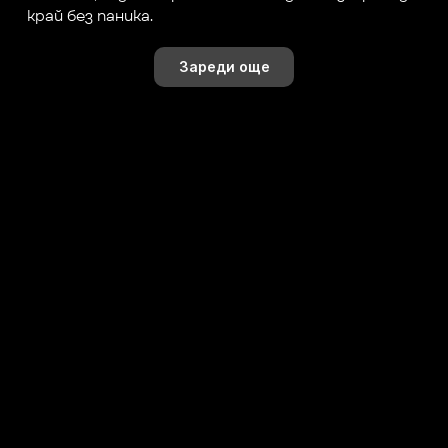
край без паника.
Зареди още
Последвай ни онлайн!
gn
K+
+
+
K