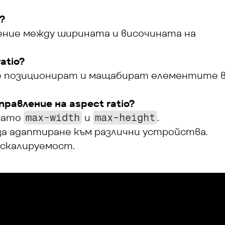
?
ние между ширината и височината на 
atio?
 позиционират и мащабират елементите в
равление на aspect ratio?
като 
 и 
.
max-width
max-height
за адаптиране към различни устройства.
 скалируемост.