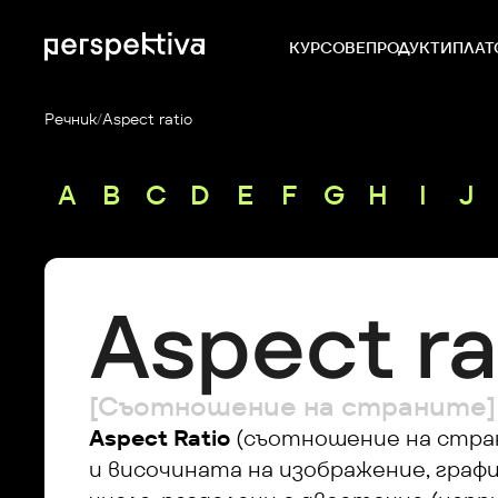
КУРСОВЕ
ПРОДУКТИ
ПЛАТ
Речник
/
Aspect ratio
A
B
C
D
E
F
G
H
I
J
Aspect ra
[Съотношение на страните]
Aspect Ratio
 (съотношение на стра
и височината на изображение, графи