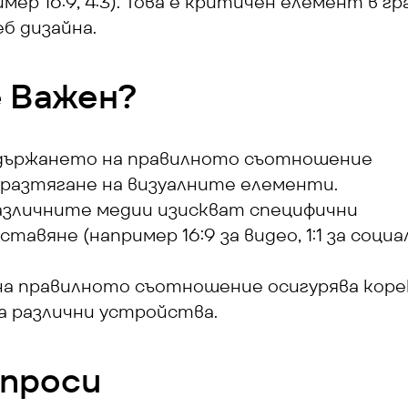
мер 16:9, 4:3). Това е критичен елемент в гр
б дизайна.
е Важен?
ддържането на правилното съотношение 
разтягане на визуалните елементи.
Различните медии изискват специфични 
вяне (например 16:9 за видео, 1:1 за социал
йна правилното съотношение осигурява коре
а различни устройства.
ъпроси