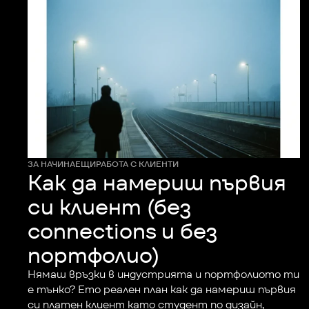
ЗА НАЧИНАЕЩИ
РАБОТА С КЛИЕНТИ
Как да намериш първия
си клиент (без
connections и без
портфолио)
Нямаш връзки в индустрията и портфолиото ти 
е тънко? Ето реален план как да намериш първия 
си платен клиент като студент по дизайн, 