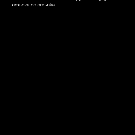
стъпка по стъпка.
+359 883 392 314
+359 888 799 393
hi@perspektiva.desi