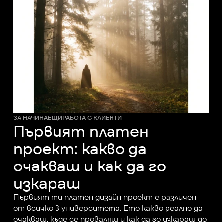
ЗА НАЧИНАЕЩИ
РАБОТА С КЛИЕНТИ
Първият платен
проект: какво да
очакваш и как да го
изкараш
Първият ти платен дизайн проект е различен 
от всичко в университета. Ето какво реално да 
очакваш, къде се проваляш и как да го изкараш до 