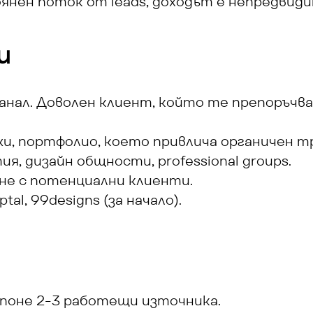
янен поток от leads, доходът е непредвиди
и
нал. Доволен клиент, който те препоръчва 
жи, портфолио, което привлича органичен т
я, дизайн общности, professional groups.
не с потенциални клиенти.
ptal, 99designs (за начало).
 поне 2-3 работещи източника.