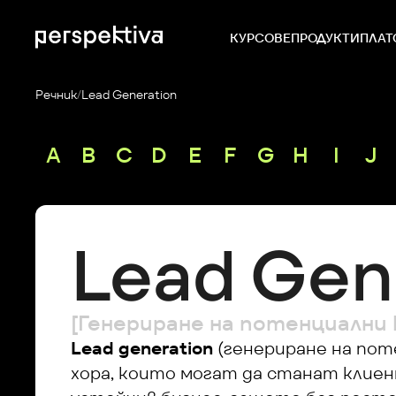
КУРСОВЕ
ПРОДУКТИ
ПЛАТ
Речник
/
Lead Generation
A
B
C
D
E
F
G
H
I
J
Lead Gen
[Генериране на потенциални
Lead generation
 (генериране на пот
хора, които могат да станат клиент