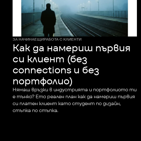
ЗА НАЧИНАЕЩИ
РАБОТА С КЛИЕНТИ
Как да намериш първия
си клиент (без
connections и без
портфолио)
Нямаш връзки в индустрията и портфолиото ти 
е тънко? Ето реален план как да намериш първия 
си платен клиент като студент по дизайн, 
стъпка по стъпка.