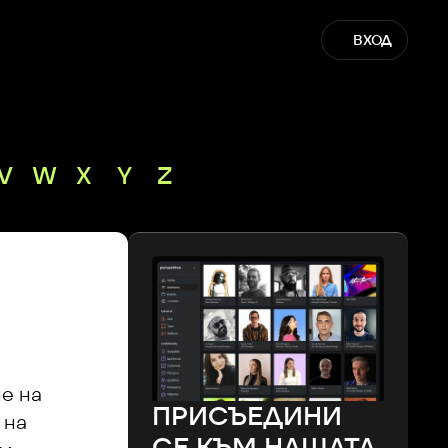
ВХОД
V
W
X
Y
Z
 на 
ПРИСЪЕДИНИ
на 
СЕ КЪМ НАШАТА