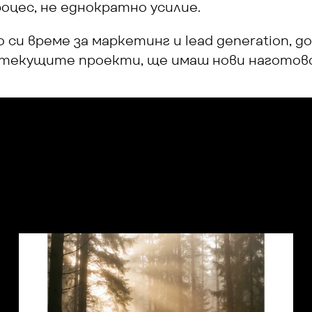
роцес, не еднократно усилие.
 време за маркетинг и lead generation, до
 текущите проекти, ще имаш нови наготово