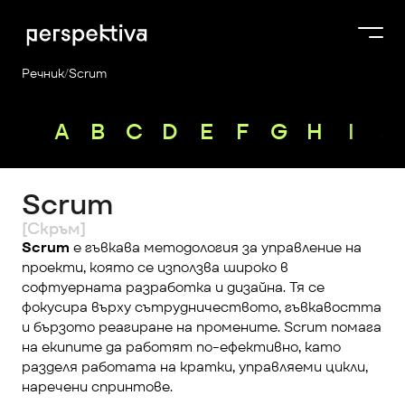
Речник
/
Scrum
Курсове
A
B
C
D
E
F
G
H
I
J
Продукти
Платформа
Scrum
Блог
[Скръм]
За нас
Scrum
 е гъвкава методология за управление на 
проекти, която се използва широко в 
Perspektiva Plus
софтуерната разработка и дизайна. Тя се 
фокусира върху сътрудничеството, гъвкавостта 
и бързото реагиране на промените. Scrum помага 
на екипите да работят по-ефективно, като 
разделя работата на кратки, управляеми цикли, 
наречени спринтове.