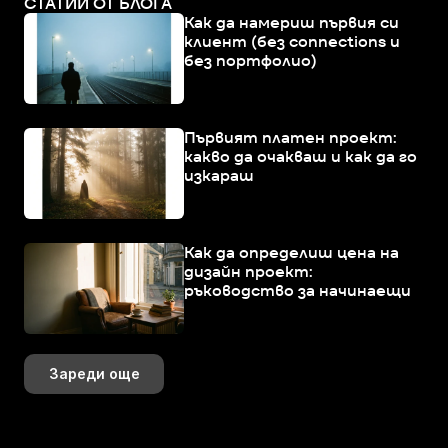
СТАТИИ ОТ БЛОГА
Как да намериш първия си
клиент (без connections и
без портфолио)
Първият платен проект:
какво да очакваш и как да го
изкараш
Как да определиш цена на
дизайн проект:
ръководство за начинаещи
Зареди още