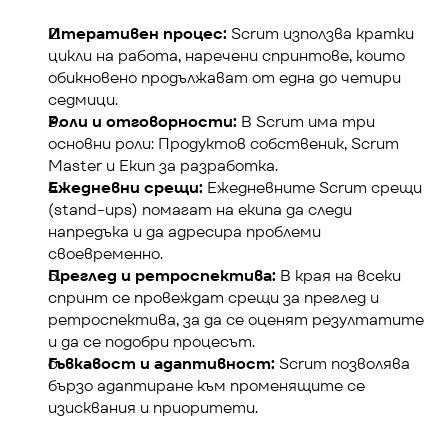
Итеративен процес:
 Scrum използва кратки 
цикли на работа, наречени спринтове, които 
обикновено продължават от една до четири 
седмици.
Роли и отговорности:
 В Scrum има три 
основни роли: Продуктов собственик, Scrum 
Master и Екип за разработка.
Ежедневни срещи:
 Ежедневните Scrum срещи 
(stand-ups) помагат на екипа да следи 
напредъка и да адресира проблеми 
своевременно.
Преглед и ретроспектива:
 В края на всеки 
спринт се провеждат срещи за преглед и 
ретроспектива, за да се оценят резултатите 
и да се подобри процесът.
Гъвкавост и адаптивност:
 Scrum позволява 
бързо адаптиране към променящите се 
изисквания и приоритети.