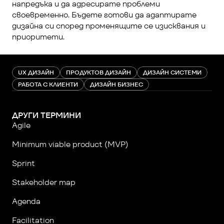
напредъка и да адресирате проблеми 
своевременно. Бъдете готови да адаптирате 
дизайна си според променящите се изисквания и 
приоритети.
UX ДИЗАЙН
ПРОДУКТОВ ДИЗАЙН
ДИЗАЙН СИСТЕМИ
РАБОТА С КЛИЕНТИ
ДИЗАЙН БИЗНЕС
ДРУГИ ТЕРМИНИ
Agile
Minimum viable product (MVP)
Sprint
Stakeholder map
Agenda
Facilitation