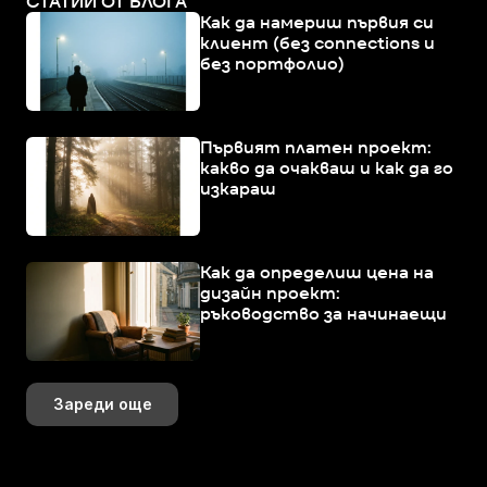
СТАТИИ ОТ БЛОГА
Как да намериш първия си
клиент (без connections и
без портфолио)
Първият платен проект:
какво да очакваш и как да го
изкараш
Как да определиш цена на
дизайн проект:
ръководство за начинаещи
Зареди още