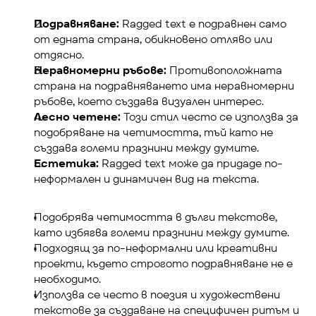
Подравняване:
 Ragged text е подравнен само 
от едната страна, обикновено отляво или 
отдясно.
Неравномерни ръбове:
 Противоположната 
страна на подравняването има неравномерни 
ръбове, което създава визуален интерес.
Лесно четене:
 Този стил често се използва за 
подобряване на четимостта, тъй като не 
създава големи празнини между думите.
Естетика:
 Ragged text може да придаде по-
неформален и динамичен вид на текста.
Подобрява четимостта в дълги текстове, 
като избягва големи празнини между думите.
Подходящ за по-неформални или креативни 
проекти, където строгото подравняване не е 
необходимо.
Използва се често в поезия и художествени 
текстове за създаване на специфичен ритъм и 