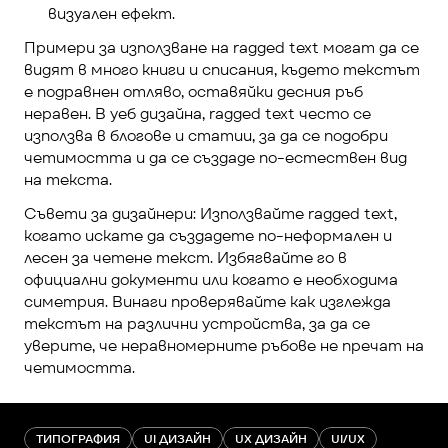
визуален ефект.
Примери за използване на ragged text могат да се 
видят в много книги и списания, където текстът 
е подравнен отляво, оставяйки десния ръб 
неравен. В уеб дизайна, ragged text често се 
използва в блогове и статии, за да се подобри 
четимостта и да се създаде по-естествен вид 
на текста.
Съвети за дизайнери: Използвайте ragged text, 
когато искате да създадете по-неформален и 
лесен за четене текст. Избягвайте го в 
официални документи или когато е необходима 
симетрия. Винаги проверявайте как изглежда 
текстът на различни устройства, за да се 
уверите, че неравномерните ръбове не пречат на 
четимостта.
ТИПОГРАФИЯ
UI ДИЗАЙН
UX ДИЗАЙН
UI/UX