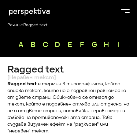
Речник
/
Ragged text
Курсове
A
B
C
D
E
F
G
H
I
J
Продукти
Платформа
Ragged text
Блог
[Неравен текст]
За нас
Ragged text
 е термин в типографията, който 
описва текст, който не е подравнен равномерно 
Perspektiva Plus
от двете страни. Обикновено се отнася до 
текст, който е подравнен отляво или отдясно, но 
не и от двете страни, оставяйки неравномерни 
ръбове на противоположната страна. Това 
създава визуален ефект на "разкъсан" или 
"неравен" текст.