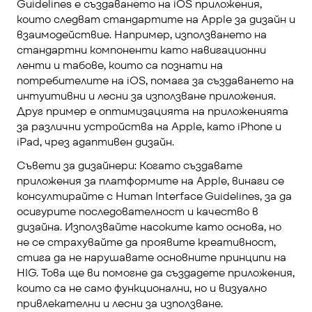
Guidelines е създаването на iOS приложения, 
които следват стандартите на Apple за дизайн и 
взаимодействие. Например, използването на 
стандартни компоненти като навигационни 
ленти и табове, които са познати на 
потребителите на iOS, помага за създаването на 
интуитивни и лесни за използване приложения. 
Друг пример е оптимизацията на приложенията 
за различни устройства на Apple, като iPhone и 
iPad, чрез адаптивен дизайн.
Съвети за дизайнери: Когато създавате 
приложения за платформите на Apple, винаги се 
консултирайте с Human Interface Guidelines, за да 
осигурите последователност и качество в 
дизайна. Използвайте насоките като основа, но 
не се страхувайте да проявите креативност, 
стига да не нарушавате основните принципи на 
HIG. Това ще ви помогне да създадете приложения, 
които са не само функционални, но и визуално 
привлекателни и лесни за използване.