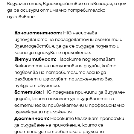
визуален стил, взаимодействие и навигация, с цел 
да се осигури оптимално потребителско 
изживяване.
Консистентност:
 HIG насърчава 
използването на последователни елементи и 
взаимодействия, за да се създаде познато и 
лесно за използване приложение.
Интуитивност:
 Насоките подчертават 
важността на интуитивния дизайн, който 
позволява на потребителите лесно да 
разбират и използват приложението без 
нужда от обучение.
Естетика:
 HIG предлага принципи за визуален 
дизайн, които помагат за създаването на 
естетически привлекателни и професионално 
изглеждащи приложения.
Достъпност:
 Насоките включват препоръки 
за създаване на приложения, които са 
достъпни за потребители с различни 