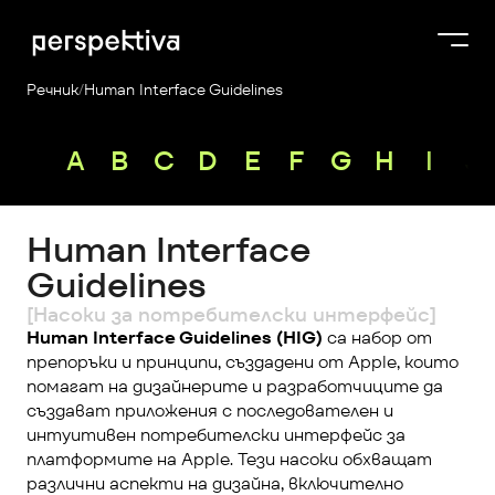
Речник
/
Human Interface Guidelines
Курсове
A
B
C
D
E
F
G
H
I
J
Продукти
Платформа
Human Interface 
Блог
Guidelines
За нас
[Насоки за потребителски интерфейс]
Human Interface Guidelines (HIG)
 са набор от 
Perspektiva Plus
препоръки и принципи, създадени от Apple, които 
помагат на дизайнерите и разработчиците да 
създават приложения с последователен и 
интуитивен потребителски интерфейс за 
платформите на Apple. Тези насоки обхващат 
различни аспекти на дизайна, включително 