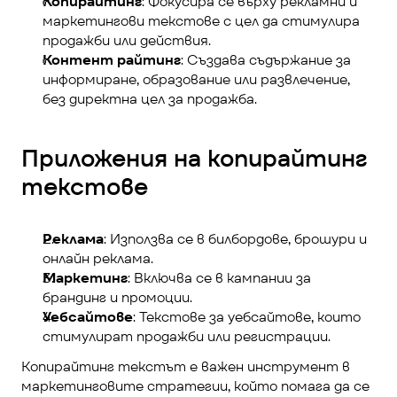
Копирайтинг
: Фокусира се върху рекламни и 
маркетингови текстове с цел да стимулира 
продажби или действия.
Контент райтинг
: Създава съдържание за 
информиране, образование или развлечение, 
без директна цел за продажба.
Приложения на копирайтинг 
текстове
Реклама
: Използва се в билбордове, брошури и 
онлайн реклама.
Маркетинг
: Включва се в кампании за 
брандинг и промоции.
Уебсайтове
: Текстове за уебсайтове, които 
стимулират продажби или регистрации.
Копирайтинг текстът е важен инструмент в 
маркетинговите стратегии, който помага да се 