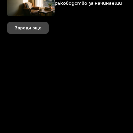
ръководство за начинаещи
Зареди още
+359 883 392 314
+359 888 799 393
hi@perspektiva.design
Последвай ни онлайн!
K+
+
+
K+