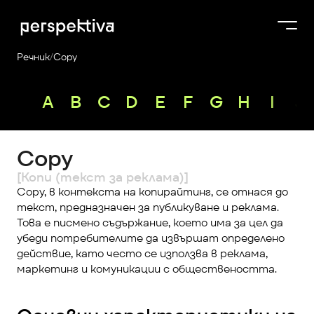
Речник
/
Copy
Курсове
A
B
C
D
E
F
G
H
I
J
Продукти
Платформа
Copy
Блог
[Копи (текст за реклама)]
За нас
Copy, в контекста на копирайтинг, се отнася до 
текст, предназначен за публикуване и реклама. 
Perspektiva Plus
Това е писмено съдържание, което има за цел да 
убеди потребителите да извършат определено 
действие, като често се използва в реклама, 
маркетинг и комуникации с обществеността.