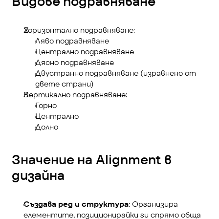
Видове подравняване
Хоризонтално подравняване:
Ляво подравняване
Централно подравняване
Дясно подравняване
Двустранно подравняване (изравнено от 
двете страни)
Вертикално подравняване:
Горно
Централно
Долно
Значение на Alignment в 
дизайна
Създава ред и структура
: Организира 
елементите, позиционирайки ги спрямо обща 