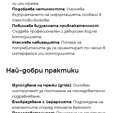
ос или мрежа.
Подобрява четимостта
: Улеснява 
възприемането на информацията, особено в 
текстови блокове.
Повишава визуалната привлекателност
: 
Създава професионален и завършен вид на 
композицията.
Улеснява навигацията
: Помага на 
потребителите да се ориентират по-лесно в 
интерфейса или композицията.
Най-добри практики
Използване на мрежи (grids)
: Основен 
инструмент за постигане на последователно 
подравняване.
Съобразяване с йерархията
: Подреждане на 
елементите според тяхната важност.
Последователност
: Прилагане на еднотипно 