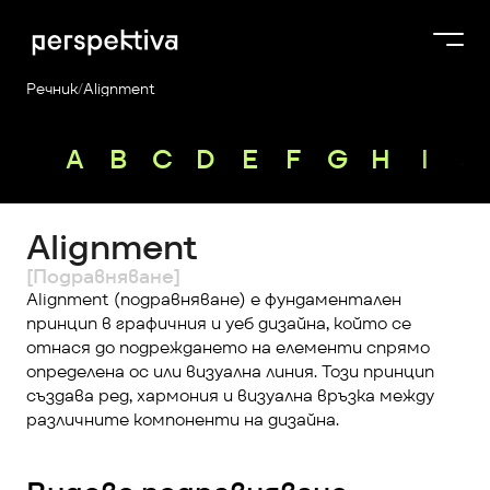
Речник
/
Alignment
Курсове
A
B
C
D
E
F
G
H
I
J
Продукти
Платформа
Alignment
Блог
[Подравняване]
За нас
Alignment (подравняване) е фундаментален 
принцип в графичния и уеб дизайна, който се 
Perspektiva Plus
отнася до подреждането на елементи спрямо 
определена ос или визуална линия. Този принцип 
създава ред, хармония и визуална връзка между 
различните компоненти на дизайна.