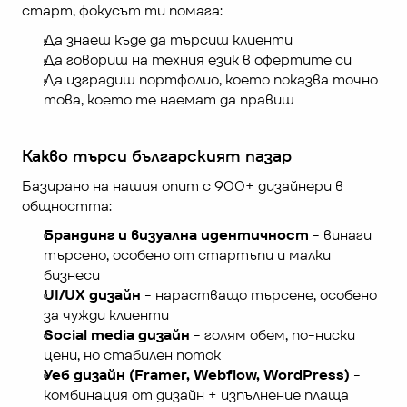
старт, фокусът ти помага:
Да знаеш къде да търсиш клиенти
Да говориш на техния език в офертите си
Да изградиш портфолио, което показва точно 
това, което те наемат да правиш
Какво търси българският пазар
Базирано на нашия опит с 900+ дизайнери в 
общността:
Брандинг и визуална идентичност
 - винаги 
търсено, особено от стартъпи и малки 
бизнеси
UI/UX дизайн
 - нарастващо търсене, особено 
за чужди клиенти
Social media дизайн
 - голям обем, по-ниски 
цени, но стабилен поток
Уеб дизайн (Framer, Webflow, WordPress)
 - 
комбинация от дизайн + изпълнение плаща 