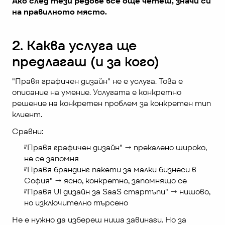
Ако след тези редове все още четеш, значи си 
на правилното място.
2. Каква услуга ще 
предлагаш (и за кого)
"Правя графичен дизайн" не е услуга. Това е 
описание на умение. Услугата е конкретно 
решение на конкретен проблем за конкретен тип 
клиент.
Сравни:
"Правя графичен дизайн" → прекалено широко, 
не се запомня
"Правя брандинг пакети за малки бизнеси в 
София" → ясно, конкретно, запомнящо се
"Правя UI дизайн за SaaS стартъпи" → нишово, 
но изключително търсено
Не е нужно да избереш ниша завинаги. Но за 