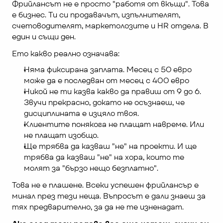
Фрийлансът не е просто "работя от вкъщи". Това 
е бизнес. Ти си продавачът, изпълнителят, 
счетоводителят, маркетолозите и HR отдела. В 
един и същи ден.
Ето какво реално означава:
Няма фиксирана заплата. Месец с 50 евро 
може да е последван от месец с 400 евро
Никой не ти казва какво да правиш от 9 до 6. 
Звучи прекрасно, докато не осъзнаеш, че 
дисциплината е изцяло твоя.
Клиентите понякога не плащат навреме. Или 
не плащат изобщо.
Ще трябва да казваш "не" на проекти. И ще 
трябва да казваш "не" на хора, които те 
молят за "бързо нещо безплатно".
Това не е плашене. Всеки успешен фрийлансър е 
минал през тези неща. Въпросът е дали знаеш за 
тях предварително, за да не те изненадат.