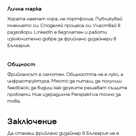
Лична марка
Хората наемат хора, не портфолиа. Публикувай 
мнението си. Споделяй процеса си. Участвай в 
разговори. LinkedIn е безплатен и работи 
изключително добре за фрийланс дизайнери в 
България.
Общност
Фрийлансът е самотен. Общността не е лукс, а 
инфраструктура. Място да питаш, да получиш 
feedback, да видиш как другите решават същите 
проблеми. Ние изградихме Perspektiva точно за 
това.
Заключение
Да станеш фрийланс дизайнер в България не е 