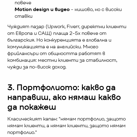
повече
Motion design и видео
 - нишово, но с високи 
ставки
Чуждият пазар (Upwork, Fiverr, директни клиенти 
от Европа и САЩ) плаща 2-5x повече от 
българския. Но конкуренцията е глобална и 
комуникацията е на английски. Много 
фрийлансъри от общността работят в 
комбинация: местни клиенти за стабилност, 
чужди за по-висок доход.
3. Портфолиото: какво да 
направиш, ако нямаш какво 
да покажеш
Класическият капан: "нямам портфолио, защото 
нямам клиенти, а нямам клиенти, защото нямам 
портфолио."