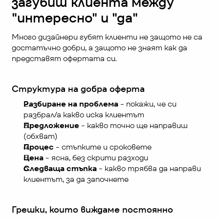
загубиш клиента между 
"интересно" и "да"
Много дизайнери губят клиенти не защото не са 
достатъчно добри, а защото не знаят как да 
представят офертата си.
Структура на добра оферта
Разбиране на проблема
 - покажи, че си 
разбрал/а какво иска клиентът
Предложение
 - какво точно ще направиш 
(обхват)
Процес
 - стъпките и сроковете
Цена
 - ясна, без скрити разходи
Следваща стъпка
 - какво трябва да направи 
клиентът, за да започнете
Грешки, които виждаме постоянно