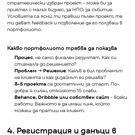
стратегически избран проект - може би за 
приятел с малък бизнес, за НПО, за събитие. 
Условията са ясни: ти правиш пълен проект, те 
ти дават feedback и позволение да го ползваш в 
портфолиото.
Какво портфолиото трябва да показва
Процес
, не само финален резултат. Как си 
стигнал/а до решението?
Проблем → Решение
. Какъв е бил проблемът 
на клиента и как дизайнът го решава?
3-5 проекта
 са достатъчни за старт. По-
добре 4 силни, отколкото 15 слаби.
Behance, Dribbble или собствен сайт
 - всеки 
работи. Важното е да имаш линк, който 
можеш да пратиш на клиент.
4. Регистрация и данъци в 