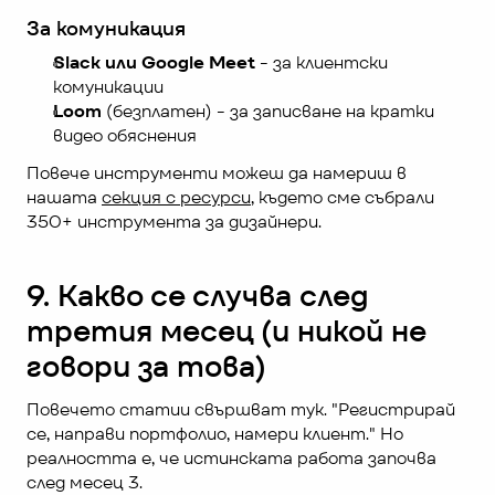
За комуникация
Slack или Google Meet
 - за клиентски 
комуникации
Loom
 (безплатен) - за записване на кратки 
видео обяснения
Повече инструменти можеш да намериш в 
нашата 
секция с ресурси
, където сме събрали 
350+ инструмента за дизайнери.
9. Какво се случва след 
третия месец (и никой не 
говори за това)
Повечето статии свършват тук. "Регистрирай 
се, направи портфолио, намери клиент." Но 
реалността е, че истинската работа започва 
след месец 3.