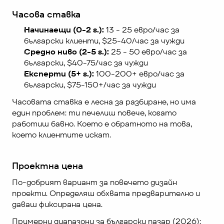
Часова ставка
Начинаещи (0-2 г.):
 13 - 25 евро/час за 
български клиенти, $25-40/час за чужди
Средно ниво (2-5 г.):
 25 - 50 евро/час за 
български, $40-75/час за чужди
Експерти (5+ г.):
 100-200+ евро/час за 
български, $75-150+/час за чужди
Часовата ставка е лесна за разбиране, но има 
един проблем: ти печелиш повече, когато 
работиш бавно. Което е обратното на това, 
което клиентите искат.
Проектна цена
По-добрият вариант за повечето дизайн 
проекти. Определяш обхвата предварително и 
даваш фиксирана цена.
Примерни диапазони за български пазар (2026):