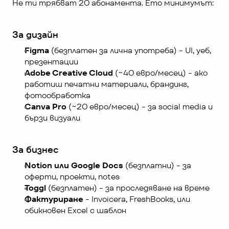
Не ти трябват 20 абонамента. Ето минимумът:
За дизайн
Figma
 (безплатен за лична употреба) - UI, уеб, 
презентации
Adobe Creative Cloud
 (~40 евро/месец) - ако 
работиш печатни материали, брандинг, 
фотообработка
Canva Pro
 (~20 евро/месец) - за social media и 
бързи визуали
За бизнес
Notion или Google Docs
 (безплатни) - за 
оферти, проекти, notes
Toggl
 (безплатен) - за проследяване на време
Фактуриране
 - Invoicera, FreshBooks, или 
обикновен Excel с шаблон