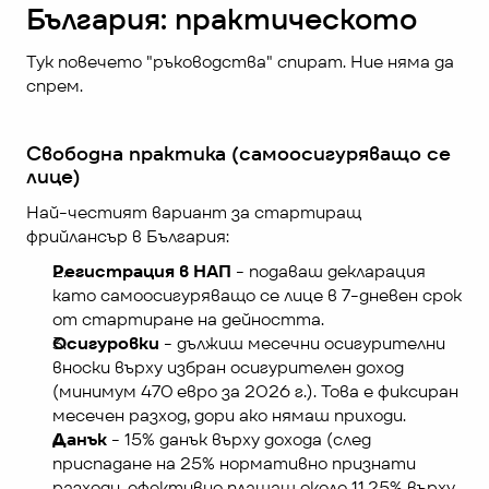
България: практическото
Тук повечето "ръководства" спират. Ние няма да 
спрем.
Свободна практика (самоосигуряващо се 
лице)
Най-честият вариант за стартиращ 
фрийлансър в България:
Регистрация в НАП
 - подаваш декларация 
като самоосигуряващо се лице в 7-дневен срок 
от стартиране на дейността.
Осигуровки
 - дължиш месечни осигурителни 
вноски върху избран осигурителен доход 
(минимум 470 евро за 2026 г.). Това е фиксиран 
месечен разход, дори ако нямаш приходи.
Данък
 - 15% данък върху дохода (след 
приспадане на 25% нормативно признати 
разходи, ефективно плащаш около 11.25% върху 