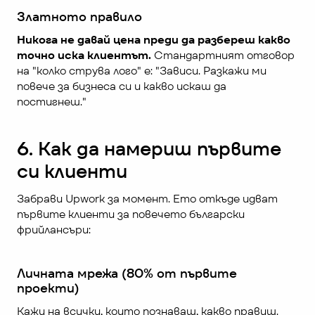
Златното правило
Никога не давай цена преди да разбереш какво 
точно иска клиентът.
 Стандартният отговор 
на "колко струва лого" е: "Зависи. Разкажи ми 
повече за бизнеса си и какво искаш да 
постигнеш."
6. Как да намериш първите 
си клиенти
Забрави Upwork за момент. Ето откъде идват 
първите клиенти за повечето български 
фрийлансъри:
Личната мрежа (80% от първите 
проекти)
Кажи на всички, които познаваш, какво правиш. 