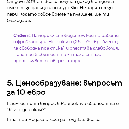
Отдели 30% от всеки получен доход в отделна 
сметка за данъци и осигуровки. Не харчи тези 
пари. Когато дойде време за плащане, ще ти 
благодаря.
Съвет:
 Намери счетоводител, който работи 
с фрийлансъри. Не е скъпо (25 - 75 евро/месец 
за свободна практика) и спестява главоболия. 
Попитай в общността - много от нас 
препоръчват проверени хора.
5. Ценообразуване: въпросът 
за 10 евро
Най-честият въпрос в Perspektiva общността е 
"Колко да искам?"
Ето три модела и кога да ползваш всеки: