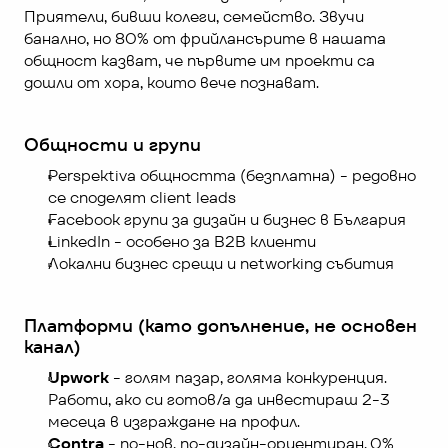
Приятели, бивши колеги, семейство. Звучи 
банално, но 80% от фрийлансърите в нашата 
общност казват, че първите им проекти са 
дошли от хора, които вече познават.
Общности и групи
Perspektiva общността (безплатна) - редовно 
се споделят client leads
Facebook групи за дизайн и бизнес в България
LinkedIn - особено за B2B клиенти
Локални бизнес срещи и networking събития
Платформи (като допълнение, не основен 
канал)
Upwork
 - голям пазар, голяма конкуренция. 
Работи, ако си готов/а да инвестираш 2-3 
месеца в изграждане на профил.
Contra
 - по-нов, по-дизайн-ориентиран, 0% 