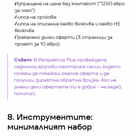
Изпращане на цена без контекст ("1250 евро 
за лого")
Липса на срокове
Липса на описание какво включва и какво НЕ 
включва
Прекалено дълги оферти (3 страници за 
проект за 10 евро)
Съвет:
 В Perspektiva Plus провеждаме 
седмични групови менторинг сесии, където 
можеш да покажеш реална оферта и да 
получиш директна обратна връзка. Ако не 
знаеш дали офертата ти е добра - не гадай, 
попитай.
8. Инструментите: 
минималният набор