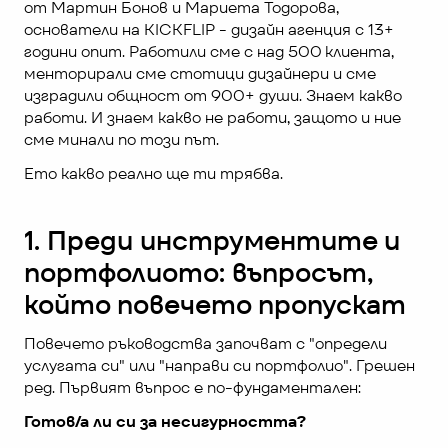
от Мартин Бонов и Мариета Тодорова, 
основатели на KICKFLIP - дизайн агенция с 13+ 
години опит. Работили сме с над 500 клиента, 
менторирали сме стотици дизайнери и сме 
изградили общност от 900+ души. Знаем какво 
работи. И знаем какво не работи, защото и ние 
сме минали по този път.
Ето какво реално ще ти трябва.
1. Преди инструментите и 
портфолиото: въпросът, 
който повечето пропускат
Повечето ръководства започват с "определи 
услугата си" или "направи си портфолио". Грешен 
ред. Първият въпрос е по-фундаментален:
Готов/а ли си за несигурността?