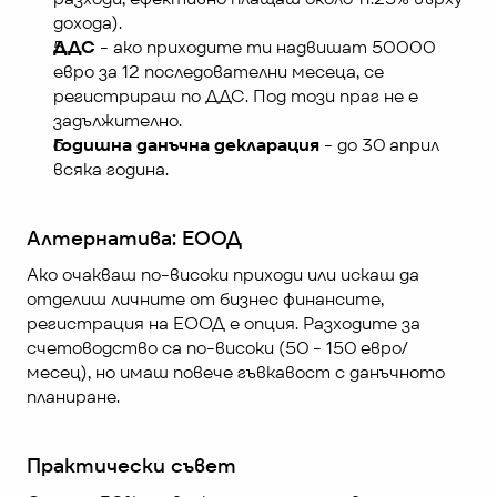
дохода).
ДДС
 - ако приходите ти надвишат 50000 
евро за 12 последователни месеца, се 
регистрираш по ДДС. Под този праг не е 
задължително.
Годишна данъчна декларация
 - до 30 април 
всяка година.
Алтернатива: ЕООД
Ако очакваш по-високи приходи или искаш да 
отделиш личните от бизнес финансите, 
регистрация на ЕООД е опция. Разходите за 
счетоводство са по-високи (50 - 150 евро/
месец), но имаш повече гъвкавост с данъчното 
планиране.
Практически съвет