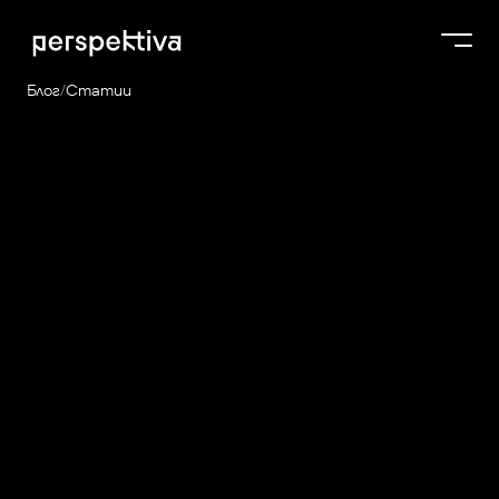
Блог
/
Статии
Курсове
Как да станеш
Продукти
фрийланс дизайнер в
Платформа
България: Честното
Блог
ръководство
10 мин.
За нас
ЦЕНООБРАЗУВАНЕ
Perspektiva Plus