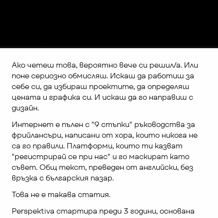
Ако четеш това, вероятно вече си решил/а. Или 
поне сериозно обмисляш. Искаш да работиш за 
себе си, да избираш проектите, да определяш 
цената и графика си. И искаш да го направиш с 
дизайн.
Интернет е пълен с "9 стъпки" ръководства за 
фрийлансъри, написани от хора, които никога не 
са го правили. Платформи, които ти казват 
"регистрирай се при нас" и го маскират като 
съвет. Общ текст, преведен от английски, без 
връзка с българския пазар.
Това не е такава статия.
Perspektiva стартира преди 3 години, основана 