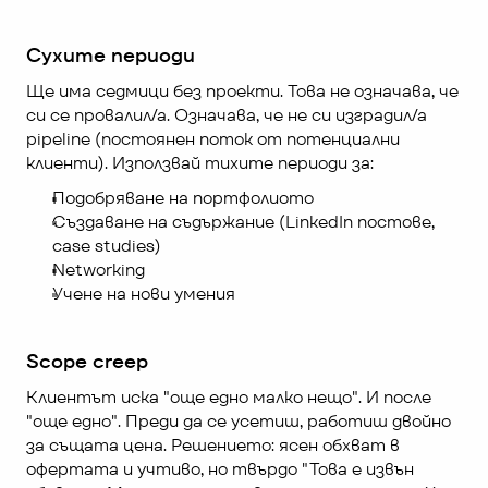
Сухите периоди
Ще има седмици без проекти. Това не означава, че 
си се провалил/а. Означава, че не си изградил/а 
pipeline (постоянен поток от потенциални 
клиенти). Използвай тихите периоди за:
Подобряване на портфолиото
Създаване на съдържание (LinkedIn постове, 
case studies)
Networking
Учене на нови умения
Scope creep
Клиентът иска "още едно малко нещо". И после 
"още едно". Преди да се усетиш, работиш двойно 
за същата цена. Решението: ясен обхват в 
офертата и учтиво, но твърдо "Това е извън 