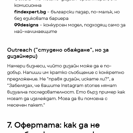
комисионна
findexpert.bg
 - български пазар, по-малък, но 
без езиковата бариера
99designs
 - конкурсен модел, подходящ само за 
най-начинаещите
Outreach ("студено обаждане", но за 
дизайнери)
Намери бизнеси, чийто дизайн може да е по-
добър. Напиши им кратко съобщение с конкретно 
предложение. Не "правя дизайн, искате ли?", а 
"Забелязах, че вашите Instagram stories нямат 
визуална последователност. Ето бърз пример как 
могат да изглеждат. Мога да ви помогна с 
месечен пакет."
7. Офертата: как да не 