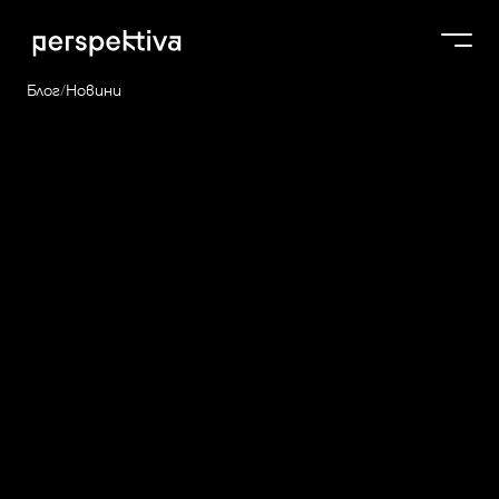
Блог
/
Новини
Курсове
Figma Sites: от дизайн
Продукти
до сайт - без код и без
Платформа
handoff
Блог
Мартин Бонов
4 мин.
FIGMA
NO CODE
УЕБ ДИЗАЙН
За нас
Perspektiva Plus