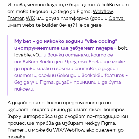
И това, честно казано, е бъдещето. А каква част 
от това бъдеще ще бъде за Figma, 
Webflow
, 
Framer
, 
WIX
 или друга платформа (дори и 
Canva 
имат website builder
 вече)? Не се знае.
My bet - до няколко години "vibe coding" 
инструментите ще завземат пазара
 - 
bolt
, 
lovable
, 
v0
… и всички останали, които се 
появяват всеки ден. Чрез тях всеки ще може 
да прави малки и големи сайтове, с дизайн 
системи, сложни бекенди и всякакви features - 
без да учи Figma, дизайн принципи и да бута 
пиксели.
А дизайнерите, които предпочитат да си 
изпипат нещата ръчно, да имат пълен контрол 
върху интерфейса и да следват по-традиционен 
процес, ще трябва да избират между Figma, 
Framer
… и може би 
WIX
/
Webflow
, ако оцелеят до 
тогава.