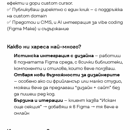
ефекти и дори custom cursor.
✅ Публикуваш директно с един клик – с поддръжка 
на custom domain
✅ Предстои и CMS, и AI интеграция за vibe coding 
(Figma Make) и съдържание
Какво ни хареса най-много?
Истинска интеграция с дизайна
 – работиш 
в познатата Figma среда, с всички библиотеки, 
компоненти и стилове, които вече ползваш. 
Отваря нови възможности за дизайнерите
– особено ако си фрийлансър или малко студио, 
можеш вече да предлагаш “дизайн + сайт” без 
да пишеш ред код.
Бързина и итерации
 – клиент казва “Искам 
още секция” → добавяш я в Figma → тя вече е 
онлайн