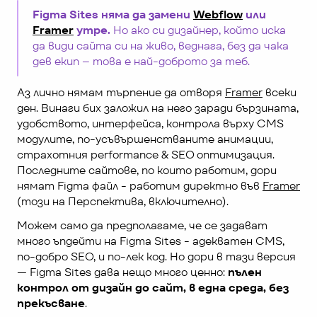
Figma Sites няма да замени 
Webflow
 или 
Framer
 утре. 
Но ако си дизайнер, който иска 
да види сайта си на живо, веднага, без да чака 
дев екип – това е най-доброто за теб.
Аз лично нямам търпение да отворя 
Framer
 всеки 
ден. Винаги бих заложил на него заради бързината, 
удобството, интерфейса, контрола върху CMS 
модулите, по-усъвършенстваните анимации, 
страхотния performance & SEO оптимизация. 
Последните сайтове, по които работим, дори 
нямат Figma файл - работим директно във 
Framer
(този на Перспектива, включително).
Можем само да предполагаме, че се задават 
много ъпдейти на Figma Sites - адекватен CMS, 
по-добро SEO, и по-лек код. Но дори в тази версия 
— Figma Sites дава нещо много ценно: 
пълен 
контрол от дизайн до сайт, в една среда, без 
прекъсване
. 