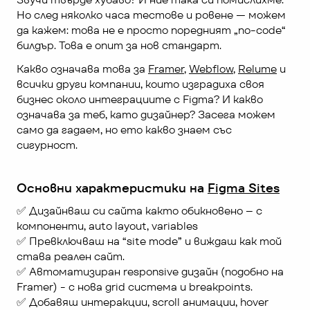
Но след няколко часа тестове и ровене — можем 
да кажем: това не е просто поредният „no-code“ 
билдър. Това е опит за нов стандарт.
Какво означава това за 
Framer
, 
Webflow
, 
Relume
 и 
всички други компании, които изградиха своя 
бизнес около интеграциите с Figma? И какво 
означава за теб, като дизайнер? Засега можем 
само да гадаем, но ето какво знаем със 
сигурност.
Основни характеристики на 
Figma Sites
✅ Дизайнваш си сайта както обикновено – с 
компоненти, auto layout, variables
✅ Превключваш на “site mode” и виждаш как той 
става реален сайт. 
✅ Автоматизиран responsive дизайн (подобно на 
Framer) - с нова grid система и breakpoints.
✅ Добавяш интеракции, scroll анимации, hover 