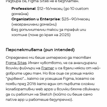
Разбира се, Figma Sites не е безплатен.
Professional
: $12–16/месец (до 10 custom 
домейна)
Organization и Enterprise
: $25–90/месец 
(неограничени домейни)
Без допълнителни такси за трафик или 
хостинг (поне до края на 2025)
Перспективата (pun intended)
Определено ми беше интересно да тествам 
Figma Sites
. Имам чувството, че са анализирали 
всички фийчъри на 
Framer
 и са взели някои от най-
добрите идеи там. Но все още се усеща малко 
"дървено"… както се усещаше Figma, когато се 
появи през 2016 като един от първите сложни 
колаборативни web apps и всички бяхме свикнали 
да си работим на Sketch (който си беше само 
native app и работеше безупречно). 