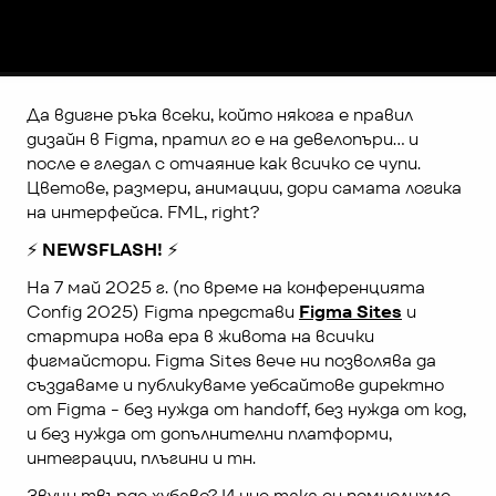
Да вдигне ръка всеки, който някога е правил 
дизайн в Figma, пратил го е на девелопъри... и 
после е гледал с отчаяние как всичко се чупи. 
Цветове, размери, анимации, дори самата логика 
на интерфейса. FML, right?
⚡️ NEWSFLASH! ⚡️
На 7 май 2025 г. (по време на конференцията 
Config 2025) Figma представи 
Figma Sites
 и 
стартира нова ера в живота на всички 
фигмайстори. Figma Sites вече ни позволява да 
създаваме и публикуваме уебсайтове директно 
от Figma - без нужда от handoff, без нужда от код, 
и без нужда от допълнителни платформи, 
интеграции, плъгини и тн.
Звучи твърде хубаво? И ние така си помислихме. 