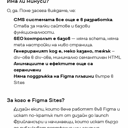
Има ли минуси?
О, да. Поне засега виждаме, че:
CMS системата все още е в разработка
. 
Става за малки сайтове и базови 
функционалности.
SEO контролът е базов
 — няма schema, няма 
meta настройки на ниво страница.
Генерираният код е, меко казано,
тежък
 – 
div-ове в div-ове, минимално семантичен HTML
Анимациите и ефектите още са 
ограничени
Няма поддръжка на Figma плъгини
 вътре в 
Sites
За кого е Figma Sites?
Дизайн екипи, които вече работят във Figma и 
искат по-кратък път от дизайн до launch
Фрийлансъри и начинаещи, които искат бързо 
да публикуват портфолио или лендинг 