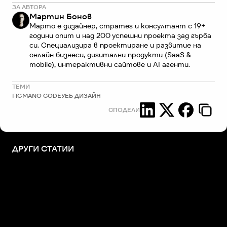
ЗА АВТОРА
Мартин Бонов
Марто е дизайнер, стратег и консултант с 19+ 
години опит и над 200 успешни проекта зад гърба 
си. Специализира в проектиране и развитие на 
онлайн бизнеси, дигитални продукти (SaaS & 
mobile), интерактивни сайтове и AI агенти.
ТЕМИ
FIGMA
NO CODE
УЕБ ДИЗАЙН
СПОДЕЛИ
ДРУГИ СТАТИИ
+359 883 392 314
+359 888 799 393